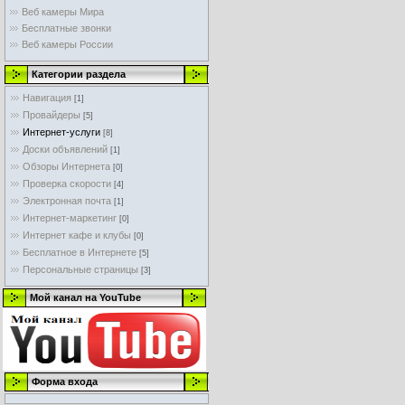
Веб камеры Мира
Бесплатные звонки
Веб камеры России
Категории раздела
Навигация
[1]
Провайдеры
[5]
Интернет-услуги
[8]
Доски объявлений
[1]
Обзоры Интернета
[0]
Проверка скорости
[4]
Электронная почта
[1]
Интернет-маркетинг
[0]
Интернет кафе и клубы
[0]
Бесплатное в Интернете
[5]
Персональные страницы
[3]
Мой канал на YouTube
Форма входа