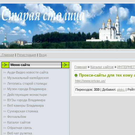
..Главная
|
Регистрация
|
Вход
Меню сайта
Главная
»
Каталог сайтов
»
ИНТЕРНЕТ
Ауди-Видео новости сайта
Прокси-сайты для тех кому 
Музыкальный калейдоскоп
http://www.privax.us/
Летопись старой столицы
Музеи города Владимира
Переходов
:
333
|
Добавил
:
alekc
|
Рейт
Действующие монастыри
ВУЗы города Владимира
Веб камеры Владимира
Сунгирская стоянка
Фотоальбом
Каталог сайтов
Обратная связь
Веб чат рулетка