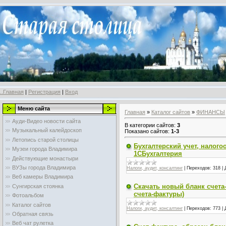
..Главная
|
Регистрация
|
Вход
Меню сайта
Главная
»
Каталог сайтов
»
ФИНАНСЫ
Ауди-Видео новости сайта
В категории сайтов
:
3
Музыкальный калейдоскоп
Показано сайтов
:
1-3
Летопись старой столицы
Бухгалтерский учет, налог
Музеи города Владимира
1СБухгалтерия
Действующие монастыри
ВУЗы города Владимира
Налоги, аудит, консалтинг
|
Переходов:
318
|
Веб камеры Владимира
Скачать новый бланк счета
Сунгирская стоянка
счета-фактуры)
Фотоальбом
Каталог сайтов
Налоги, аудит, консалтинг
|
Переходов:
773
|
Обратная связь
Веб чат рулетка