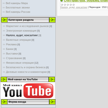
Счет-фактура, образец бла
Веб камеры Мира
Бесплатные звонки
Налоги, аудит, консалтинг
|
Переходов:
1510
Веб камеры России
Категории раздела
Маркетинг и исследования рынков
[0]
Электронная коммерция
[5]
Налоги, аудит, консалтинг
[3]
Валютные операции
[0]
Реклама
[0]
Банки
[3]
Выставки
[0]
Страхование
[0]
Финансовые операции
[12]
Безопасность и охрана бизнеса
[0]
Деловые новости и комментарии
[0]
Мой канал на YouTube
Форма входа