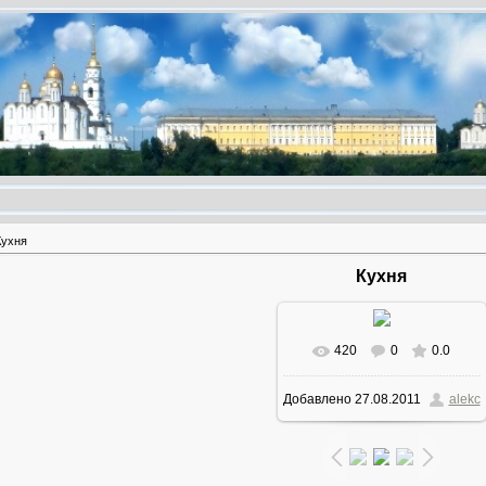
Кухня
Кухня
420
0
0.0
В реальном размере
Добавлено
27.08.2011
alekc
1200x1600
/ 151.9Kb