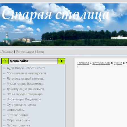
..Главная
|
Регистрация
|
Вход
Меню сайта
Главная
»
Фотоальбом
»
Кухня
» 
Ауди-Видео новости сайта
Музыкальный калейдоскоп
Летопись старой столицы
Музеи города Владимира
Действующие монастыри
ВУЗы города Владимира
Веб камеры Владимира
Сунгирская стоянка
Фотоальбом
Каталог сайтов
Обратная связь
Веб чат рулетка