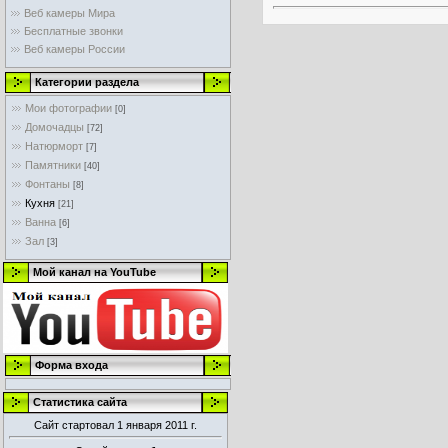
Веб камеры Мира
Бесплатные звонки
Веб камеры России
Категории раздела
Мои фотографии
[0]
Домочадцы
[72]
Натюрморт
[7]
Памятники
[40]
Фонтаны
[8]
Кухня
[21]
Ванна
[6]
Зал
[3]
Мой канал на YouTube
Форма входа
Статистика сайта
Сайт стартовал 1 января 2011 г.