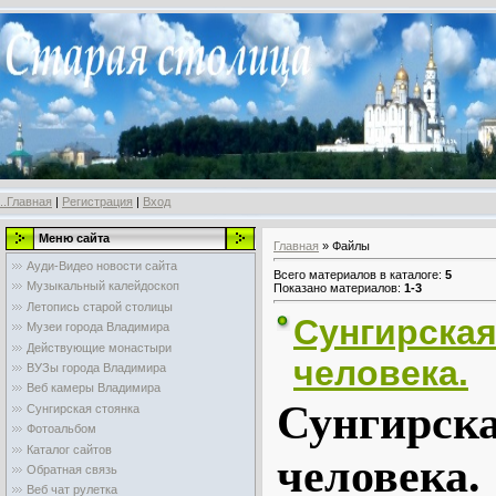
..Главная
|
Регистрация
|
Вход
Меню сайта
Главная
»
Файлы
Ауди-Видео новости сайта
Всего материалов в каталоге
:
5
Музыкальный калейдоскоп
Показано материалов
:
1-3
Летопись старой столицы
Сунгирская
Музеи города Владимира
Действующие монастыри
человека.
ВУЗы города Владимира
Веб камеры Владимира
Сунгирска
Сунгирская стоянка
Фотоальбом
Каталог сайтов
человека.
Обратная связь
Веб чат рулетка