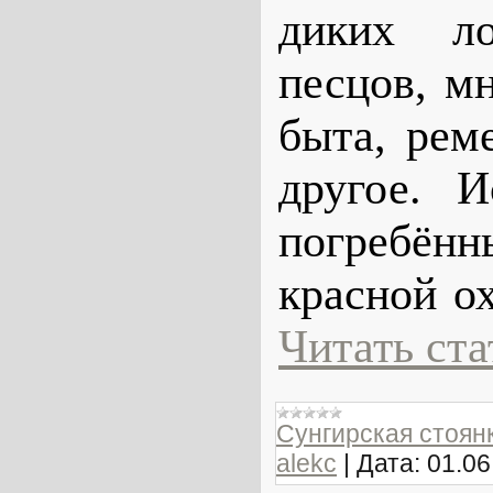
диких ло
песцов, м
быта, рем
другое. 
погребён
красной о
Читать ст
Сунгирская стоян
alekc
|
Дата:
01.06