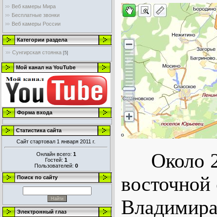
Веб камеры Мира
Бесплатные звонки
Веб камеры России
Категории раздела
Сунгирская стоянка
[5]
Мой канал на YouTube
Форма входа
Статистика сайта
Сайт стартовал 1 января 2011 г.
Около 25-
Онлайн всего:
1
Гостей:
1
Пользователей:
0
восточной 
Поиск по сайту
Владимира
Электронный глаз