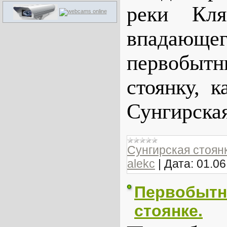
реки Кля
впадающе
первобы
стоянку, 
Сунгирска
Сунгирская стоян
alekc
|
Дата:
01.06
Первобытн
стоянке.