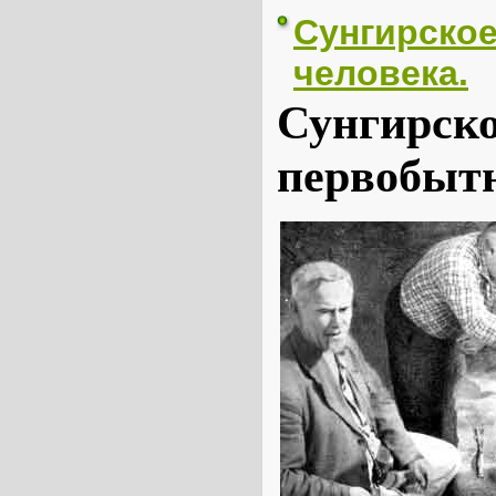
Сунгирское
человека.
Сунгирско
первобытн