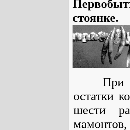
Первобытн
стоянке.
При рас
остатки к
шести ра
мамонтов,