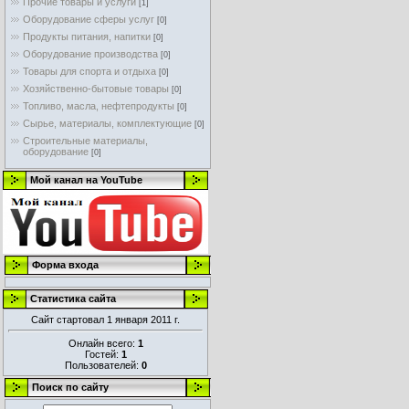
Прочие товары и услуги
[1]
Оборудование сферы услуг
[0]
Продукты питания, напитки
[0]
Оборудование производства
[0]
Товары для спорта и отдыха
[0]
Хозяйственно-бытовые товары
[0]
Топливо, масла, нефтепродукты
[0]
Сырье, материалы, комплектующие
[0]
Строительные материалы,
оборудование
[0]
Мой канал на YouTube
Форма входа
Статистика сайта
Сайт стартовал 1 января 2011 г.
Онлайн всего:
1
Гостей:
1
Пользователей:
0
Поиск по сайту