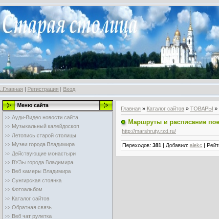
..Главная
|
Регистрация
|
Вход
Меню сайта
Главная
»
Каталог сайтов
»
ТОВАРЫ
»
Ауди-Видео новости сайта
Маршруты и расписание пое
Музыкальный калейдоскоп
http://marshruty.rzd.ru/
Летопись старой столицы
Музеи города Владимира
Переходов
:
381
|
Добавил
:
alekc
|
Рейт
Действующие монастыри
ВУЗы города Владимира
Веб камеры Владимира
Сунгирская стоянка
Фотоальбом
Каталог сайтов
Обратная связь
Веб чат рулетка