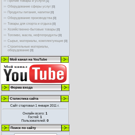
Прочие товары и услуги
[1]
Оборудование сферы услуг
[0]
Продукты питания, напитки
[0]
Оборудование производства
[0]
Товары для спорта и отдыха
[0]
Хозяйственно-бытовые товары
[0]
Топливо, масла, нефтепродукты
[0]
Сырье, материалы, комплектующие
[0]
Строительные материалы,
оборудование
[0]
Мой канал на YouTube
Форма входа
Статистика сайта
Сайт стартовал 1 января 2011 г.
Онлайн всего:
1
Гостей:
1
Пользователей:
0
Поиск по сайту