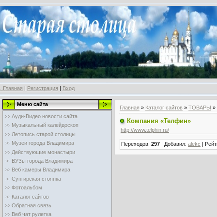
..Главная
|
Регистрация
|
Вход
Меню сайта
Главная
»
Каталог сайтов
»
ТОВАРЫ
»
Ауди-Видео новости сайта
Компания «Телфин»
Музыкальный калейдоскоп
http://www.telphin.ru/
Летопись старой столицы
Музеи города Владимира
Переходов
:
297
|
Добавил
:
alekc
|
Рейт
Действующие монастыри
ВУЗы города Владимира
Веб камеры Владимира
Сунгирская стоянка
Фотоальбом
Каталог сайтов
Обратная связь
Веб чат рулетка