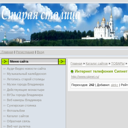
..Главная
|
Регистрация
|
Вход
Меню сайта
Главная
»
Каталог сайтов
»
ТОВАРЫ
»
Ауди-Видео новости сайта
Интернет телефония Сипнет
Музыкальный калейдоскоп
http://www.sipnet.ru/
Летопись старой столицы
Музеи города Владимира
Переходов
:
242
|
Добавил
:
alekc
|
Рейт
Действующие монастыри
ВУЗы города Владимира
Веб камеры Владимира
Сунгирская стоянка
Фотоальбом
Каталог сайтов
Обратная связь
Веб чат рулетка