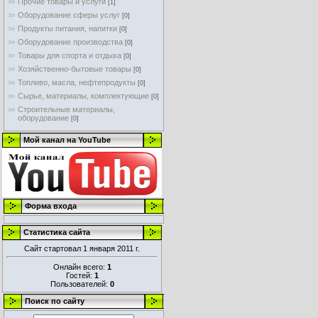
Прочие товары и услуги
[1]
Оборудование сферы услуг
[0]
Продукты питания, напитки
[0]
Оборудование производства
[0]
Товары для спорта и отдыха
[0]
Хозяйственно-бытовые товары
[0]
Топливо, масла, нефтепродукты
[0]
Сырье, материалы, комплектующие
[0]
Строительные материалы,
оборудование
[0]
Мой канал на YouTube
Форма входа
Статистика сайта
Сайт стартовал 1 января 2011 г.
Онлайн всего:
1
Гостей:
1
Пользователей:
0
Поиск по сайту