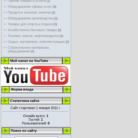
Прочие товары и услуги
[1]
Оборудование сферы услуг
[0]
Продукты питания, напитки
[0]
Оборудование производства
[0]
Товары для спорта и отдыха
[0]
Хозяйственно-бытовые товары
[0]
Топливо, масла, нефтепродукты
[0]
Сырье, материалы, комплектующие
[0]
Строительные материалы,
оборудование
[0]
Мой канал на YouTube
Форма входа
Статистика сайта
Сайт стартовал 1 января 2011 г.
Онлайн всего:
1
Гостей:
1
Пользователей:
0
Поиск по сайту