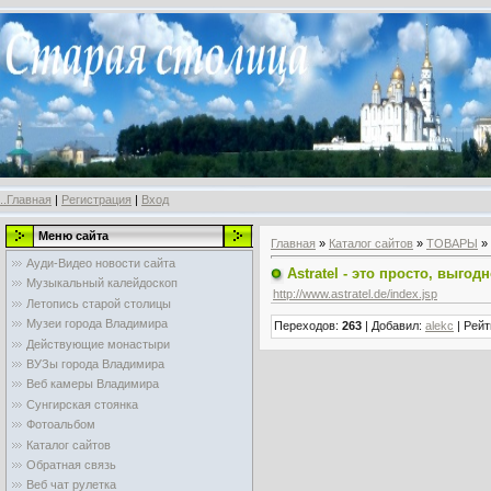
..Главная
|
Регистрация
|
Вход
Меню сайта
Главная
»
Каталог сайтов
»
ТОВАРЫ
»
Ауди-Видео новости сайта
Astratel - это просто, выго
Музыкальный калейдоскоп
http://www.astratel.de/index.jsp
Летопись старой столицы
Музеи города Владимира
Переходов
:
263
|
Добавил
:
alekc
|
Рейт
Действующие монастыри
ВУЗы города Владимира
Веб камеры Владимира
Сунгирская стоянка
Фотоальбом
Каталог сайтов
Обратная связь
Веб чат рулетка