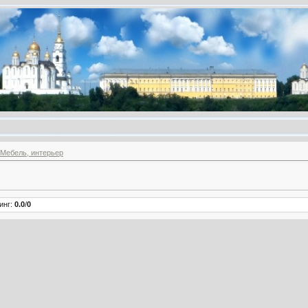
Мебель, интерьер
инг
:
0.0
/
0