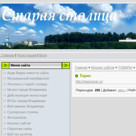
..Главная
|
Регистрация
|
Вход
Меню сайта
Главная
»
Каталог сайтов
»
ТОВАРЫ
»
Ауди-Видео новости сайта
Торис
Музыкальный калейдоскоп
http://www.toris.ru/
Летопись старой столицы
Музеи города Владимира
Переходов
:
285
|
Добавил
:
alekc
|
Рейт
Действующие монастыри
ВУЗы города Владимира
Веб камеры Владимира
Сунгирская стоянка
Фотоальбом
Каталог сайтов
Обратная связь
Веб чат рулетка