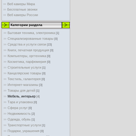
Веб камеры Мира
Бесплатные звонки
Веб камеры России
Категории раздела
Бытовая техника, электроника
[1]
Специализированные товары
[0]
Средства и услуги связи
[15]
Книги, печатная продукция
[0]
Компьютеры, оргтехника
[0]
Косметика, парфюмерия
[0]
Строительные услуги
[1]
Канцелярские товары
[0]
Текстиль, галантерея
[0]
Интернет-магазины
[3]
Товары для детей
[1]
Мебель, интерьер
[4]
Тара и упаковка
[0]
Cфера услуг
[0]
Недвижимость
[2]
Одежда, обувь
[1]
Транспортные услуги
[1]
Подарки, украшения
[0]