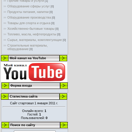
Прочие товары и услуги
[1]
Оборудование сферы услуг
[0]
Продукты питания, напитки
[0]
Оборудование производства
[0]
Товары для спорта и отдыха
[0]
Хозяйственно-бытовые товары
[0]
Топливо, масла, нефтепродукты
[0]
Сырье, материалы, комплектующие
[0]
Строительные материалы,
оборудование
[0]
Мой канал на YouTube
Форма входа
Статистика сайта
Сайт стартовал 1 января 2011 г.
Онлайн всего:
1
Гостей:
1
Пользователей:
0
Поиск по сайту