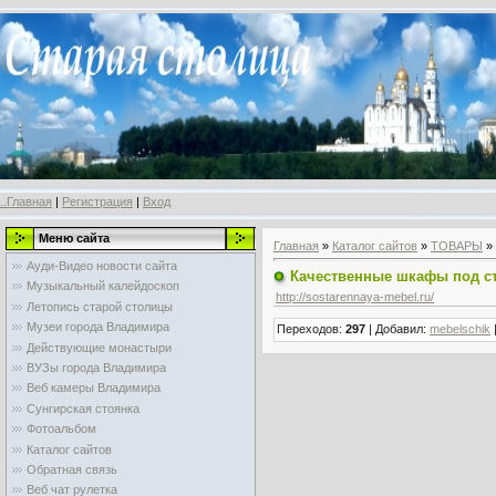
..Главная
|
Регистрация
|
Вход
Меню сайта
Главная
»
Каталог сайтов
»
ТОВАРЫ
»
Ауди-Видео новости сайта
Качественные шкафы под ста
Музыкальный калейдоскоп
http://sostarennaya-mebel.ru/
Летопись старой столицы
Музеи города Владимира
Переходов
:
297
|
Добавил
:
mebelschik
Действующие монастыри
ВУЗы города Владимира
Веб камеры Владимира
Сунгирская стоянка
Фотоальбом
Каталог сайтов
Обратная связь
Веб чат рулетка