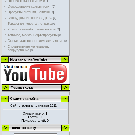
Прочие товары и услуги
[1]
Оборудование сферы услуг
[0]
Продукты питания, напитки
[0]
Оборудование производства
[0]
Товары для спорта и отдыха
[0]
Хозяйственно-бытовые товары
[0]
Топливо, масла, нефтепродукты
[0]
Сырье, материалы, комплектующие
[0]
Строительные материалы,
оборудование
[0]
Мой канал на YouTube
Форма входа
Статистика сайта
Сайт стартовал 1 января 2011 г.
Онлайн всего:
1
Гостей:
1
Пользователей:
0
Поиск по сайту