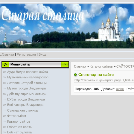
..Главная
|
Регистрация
|
Вход
Меню сайта
Главная
»
Каталог сайтов
»
САЙТОСТ
Ауди-Видео новости сайта
Снегопад на сайте
Музыкальный калейдоскоп
http://dletweak.ru/java/print:page,1,681-
Летопись старой столицы
Музеи города Владимира
Переходов
:
185
|
Добавил
:
alekc
|
Рейт
Действующие монастыри
ВУЗы города Владимира
Веб камеры Владимира
Сунгирская стоянка
Фотоальбом
Каталог сайтов
Обратная связь
Веб чат рулетка