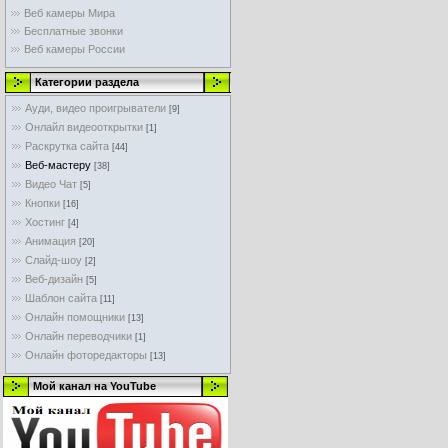
Веб камеры Мира
Бесплатные звонки
Веб камеры России
Категории раздела
Ауди, видео проигрыватели
[9]
Онлайл видеооткрытки
[1]
Раскрутка сайта
[44]
Веб-мастеру
[38]
Видео Чат
[5]
Кнопки
[16]
Хостинг
[4]
Анимация
[20]
Слайд-шоу
[2]
Веб-дизайн
[5]
Шаблон сайта
[11]
Онлайн помощники
[13]
Онлайн переводчики
[1]
Онлайн фоторедакторы
[13]
Мой канал на YouTube