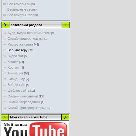
Веб камеры Мира
Бесплатные звонки
Веб камеры России
Категории раздела
Ауди, видео проигрыватели
[9]
Онлайл видеооткрытки
[1]
Раскрутка сайта
[44]
Веб-мастеру
[38]
Видео Чат
[5]
Кнопки
[16]
Хостинг
[4]
Анимация
[20]
Слайд-шоу
[2]
Веб-дизайн
[5]
Шаблон сайта
[11]
Онлайн помощники
[13]
Онлайн переводчики
[1]
Онлайн фоторедакторы
[13]
Мой канал на YouTube