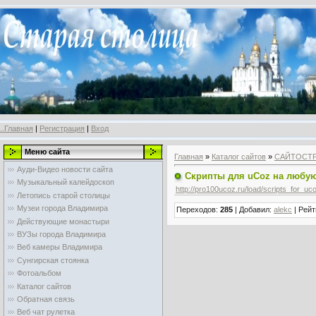
..Главная
|
Регистрация
|
Вход
Меню сайта
Главная
»
Каталог сайтов
»
САЙТОСТ
Ауди-Видео новости сайта
Скрипты для uCoz на любую
Музыкальный калейдоскоп
http://pro100ucoz.ru/load/scripts_for_uc
Летопись старой столицы
Музеи города Владимира
Переходов
:
285
|
Добавил
:
alekc
|
Рейт
Действующие монастыри
ВУЗы города Владимира
Веб камеры Владимира
Сунгирская стоянка
Фотоальбом
Каталог сайтов
Обратная связь
Веб чат рулетка