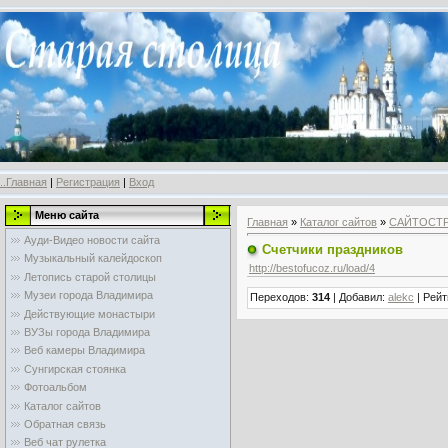
..Главная
|
Регистрация
|
Вход
Меню сайта
Главная
»
Каталог сайтов
»
САЙТОСТ
Ауди-Видео новости сайта
Счетчики праздников
Музыкальный калейдоскоп
http://bestofucoz.ru/load/4
Летопись старой столицы
Музеи города Владимира
Переходов
:
314
|
Добавил
:
alekc
|
Рейт
Действующие монастыри
ВУЗы города Владимира
Веб камеры Владимира
Сунгирская стоянка
Фотоальбом
Каталог сайтов
Обратная связь
Веб чат рулетка