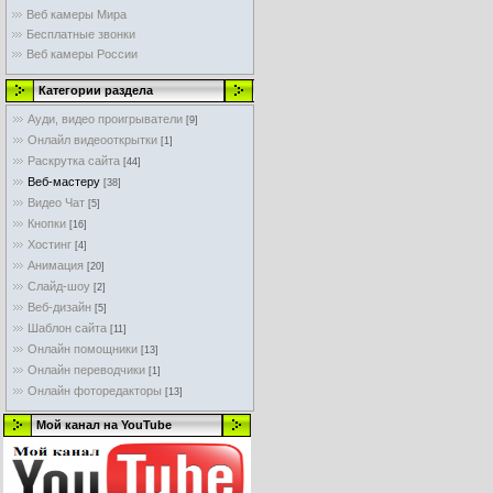
Веб камеры Мира
Бесплатные звонки
Веб камеры России
Категории раздела
Ауди, видео проигрыватели
[9]
Онлайл видеооткрытки
[1]
Раскрутка сайта
[44]
Веб-мастеру
[38]
Видео Чат
[5]
Кнопки
[16]
Хостинг
[4]
Анимация
[20]
Слайд-шоу
[2]
Веб-дизайн
[5]
Шаблон сайта
[11]
Онлайн помощники
[13]
Онлайн переводчики
[1]
Онлайн фоторедакторы
[13]
Мой канал на YouTube