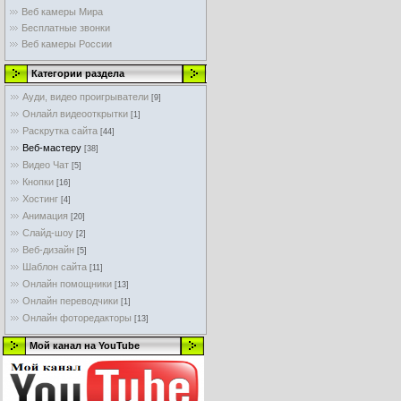
Веб камеры Мира
Бесплатные звонки
Веб камеры России
Категории раздела
Ауди, видео проигрыватели
[9]
Онлайл видеооткрытки
[1]
Раскрутка сайта
[44]
Веб-мастеру
[38]
Видео Чат
[5]
Кнопки
[16]
Хостинг
[4]
Анимация
[20]
Слайд-шоу
[2]
Веб-дизайн
[5]
Шаблон сайта
[11]
Онлайн помощники
[13]
Онлайн переводчики
[1]
Онлайн фоторедакторы
[13]
Мой канал на YouTube