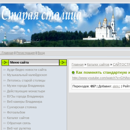
..Главная
|
Регистрация
|
Вход
Меню сайта
Главная
»
Каталог сайтов
»
САЙТОСТ
Ауди-Видео новости сайта
Как поменять стандартную и
Музыкальный калейдоскоп
http://www.youtube.com/watch?v=GHA
Летопись старой столицы
Музеи города Владимира
Переходов
:
657
|
Добавил
:
alekc
|
Рейт
Действующие монастыри
ВУЗы города Владимира
Веб камеры Владимира
Сунгирская стоянка
Фотоальбом
Каталог сайтов
Обратная связь
Веб чат рулетка