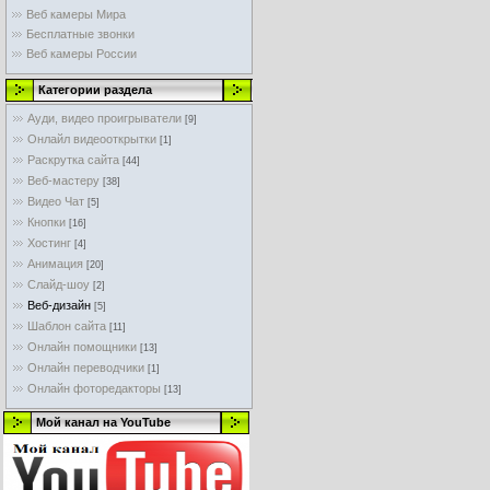
Веб камеры Мира
Бесплатные звонки
Веб камеры России
Категории раздела
Ауди, видео проигрыватели
[9]
Онлайл видеооткрытки
[1]
Раскрутка сайта
[44]
Веб-мастеру
[38]
Видео Чат
[5]
Кнопки
[16]
Хостинг
[4]
Анимация
[20]
Слайд-шоу
[2]
Веб-дизайн
[5]
Шаблон сайта
[11]
Онлайн помощники
[13]
Онлайн переводчики
[1]
Онлайн фоторедакторы
[13]
Мой канал на YouTube