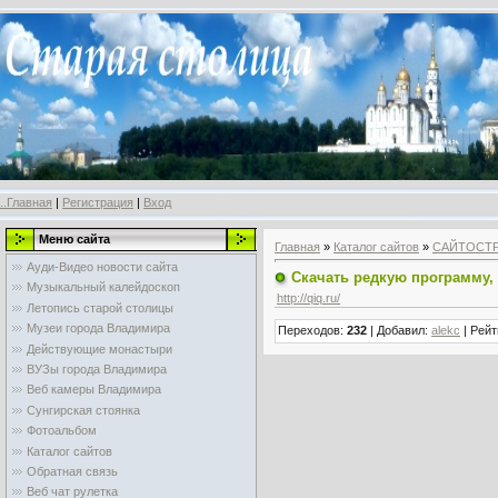
..Главная
|
Регистрация
|
Вход
Меню сайта
Главная
»
Каталог сайтов
»
САЙТОСТ
Ауди-Видео новости сайта
Скачать редкую программу,
Музыкальный калейдоскоп
http://qiq.ru/
Летопись старой столицы
Музеи города Владимира
Переходов
:
232
|
Добавил
:
alekc
|
Рейт
Действующие монастыри
ВУЗы города Владимира
Веб камеры Владимира
Сунгирская стоянка
Фотоальбом
Каталог сайтов
Обратная связь
Веб чат рулетка