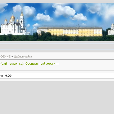
РОЕНИЕ
»
Шаблон сайта
(сайт-визитка), бесплатный хостинг
инг
:
0.0
/
0