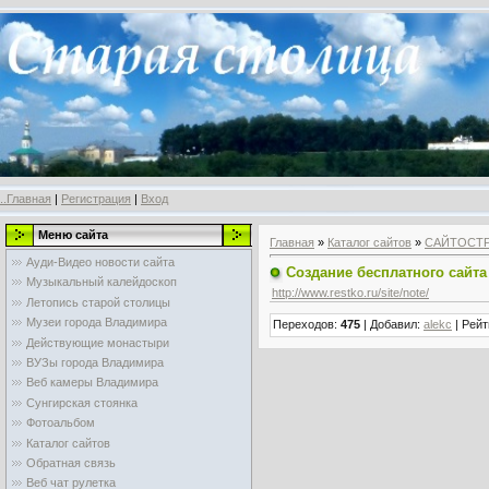
..Главная
|
Регистрация
|
Вход
Меню сайта
Главная
»
Каталог сайтов
»
САЙТОСТ
Ауди-Видео новости сайта
Создание бесплатного сайта 
Музыкальный калейдоскоп
http://www.restko.ru/site/note/
Летопись старой столицы
Музеи города Владимира
Переходов
:
475
|
Добавил
:
alekc
|
Рейт
Действующие монастыри
ВУЗы города Владимира
Веб камеры Владимира
Сунгирская стоянка
Фотоальбом
Каталог сайтов
Обратная связь
Веб чат рулетка