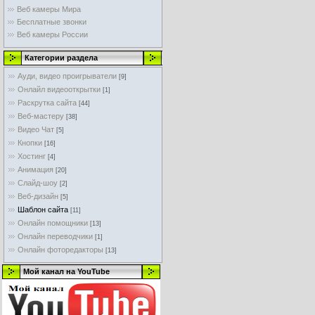
Веб камеры Мира
Бесплатные звонки
Веб камеры России
Категории раздела
Ауди, видео проигрыватели
[9]
Онлайл видеооткрытки
[1]
Раскрутка сайта
[44]
Веб-мастеру
[38]
Видео Чат
[5]
Кнопки
[16]
Хостинг
[4]
Анимация
[20]
Слайд-шоу
[2]
Веб-дизайн
[5]
Шаблон сайта
[11]
Онлайн помощники
[13]
Онлайн переводчики
[1]
Онлайн фоторедакторы
[13]
Мой канал на YouTube