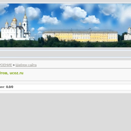
РОЕНИЕ
»
Шаблон сайта
тов, ucoz.ru
инг
:
0.0
/
0