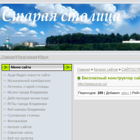
..Главная
|
Регистрация
|
Вход
Меню сайта
Главная
»
Каталог сайтов
»
САЙТОСТ
Ауди-Видео новости сайта
Бесплатный конструктор сай
Музыкальный калейдоскоп
http://www.ucoz.ru/
Летопись старой столицы
Музеи города Владимира
Переходов
:
289
|
Добавил
:
alekc
|
Рейт
Действующие монастыри
ВУЗы города Владимира
Веб камеры Владимира
Сунгирская стоянка
Фотоальбом
Каталог сайтов
Обратная связь
Веб чат рулетка