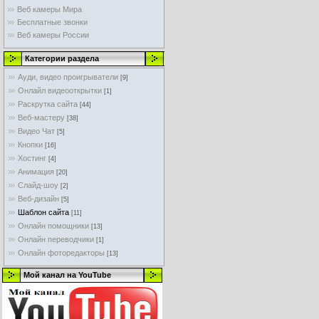
Веб камеры Мира
Бесплатные звонки
Веб камеры России
Категории раздела
Ауди, видео проигрыватели
[9]
Онлайл видеооткрытки
[1]
Раскрутка сайта
[44]
Веб-мастеру
[38]
Видео Чат
[5]
Кнопки
[16]
Хостинг
[4]
Анимация
[20]
Слайд-шоу
[2]
Веб-дизайн
[5]
Шаблон сайта
[11]
Онлайн помощники
[13]
Онлайн переводчики
[1]
Онлайн фоторедакторы
[13]
Мой канал на YouTube