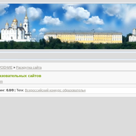
РОЕНИЕ
»
Раскрутка сайта
азовательных сайтов
tm
инг
:
0.0
/
0
|
Теги
:
Всероссийский конкурс образовательн