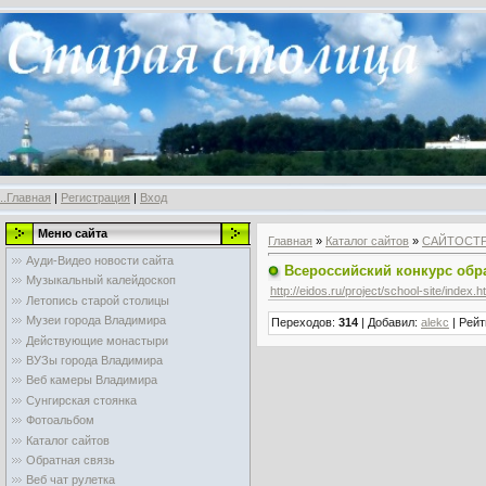
..Главная
|
Регистрация
|
Вход
Меню сайта
Главная
»
Каталог сайтов
»
САЙТОСТ
Ауди-Видео новости сайта
Всероссийский конкурс обр
Музыкальный калейдоскоп
http://eidos.ru/project/school-site/index.h
Летопись старой столицы
Музеи города Владимира
Переходов
:
314
|
Добавил
:
alekc
|
Рейт
Действующие монастыри
ВУЗы города Владимира
Веб камеры Владимира
Сунгирская стоянка
Фотоальбом
Каталог сайтов
Обратная связь
Веб чат рулетка