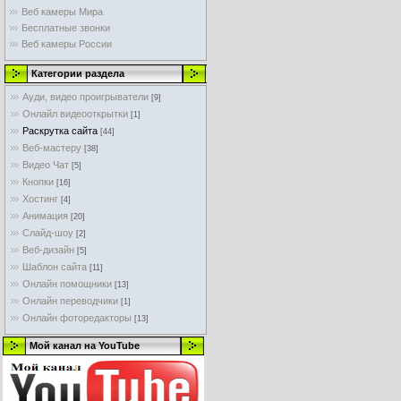
Веб камеры Мира
Бесплатные звонки
Веб камеры России
Категории раздела
Ауди, видео проигрыватели
[9]
Онлайл видеооткрытки
[1]
Раскрутка сайта
[44]
Веб-мастеру
[38]
Видео Чат
[5]
Кнопки
[16]
Хостинг
[4]
Анимация
[20]
Слайд-шоу
[2]
Веб-дизайн
[5]
Шаблон сайта
[11]
Онлайн помощники
[13]
Онлайн переводчики
[1]
Онлайн фоторедакторы
[13]
Мой канал на YouTube