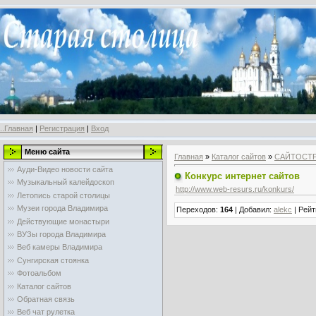
..Главная
|
Регистрация
|
Вход
Меню сайта
Главная
»
Каталог сайтов
»
САЙТОСТ
Ауди-Видео новости сайта
Конкурс интернет сайтов
Музыкальный калейдоскоп
http://www.web-resurs.ru/konkurs/
Летопись старой столицы
Музеи города Владимира
Переходов
:
164
|
Добавил
:
alekc
|
Рейт
Действующие монастыри
ВУЗы города Владимира
Веб камеры Владимира
Сунгирская стоянка
Фотоальбом
Каталог сайтов
Обратная связь
Веб чат рулетка