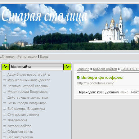
..Главная
|
Регистрация
|
Вход
Меню сайта
Главная
»
Каталог сайтов
»
САЙТОСТ
Ауди-Видео новости сайта
Выбери фотоэффект
Музыкальный калейдоскоп
http://ru.photofunia.com/
Летопись старой столицы
Музеи города Владимира
Переходов
:
259
|
Добавил
:
alekc
|
Рейт
Действующие монастыри
ВУЗы города Владимира
Веб камеры Владимира
Сунгирская стоянка
Фотоальбом
Каталог сайтов
Обратная связь
Веб чат рулетка