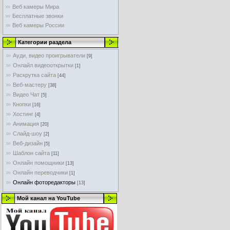
Веб камеры Мира
Бесплатные звонки
Веб камеры России
Категории раздела
Ауди, видео проигрыватели
[9]
Онлайл видеооткрытки
[1]
Раскрутка сайта
[44]
Веб-мастеру
[38]
Видео Чат
[5]
Кнопки
[16]
Хостинг
[4]
Анимация
[20]
Слайд-шоу
[2]
Веб-дизайн
[5]
Шаблон сайта
[11]
Онлайн помощники
[13]
Онлайн переводчики
[1]
Онлайн фоторедакторы
[13]
Мой канал на YouTube