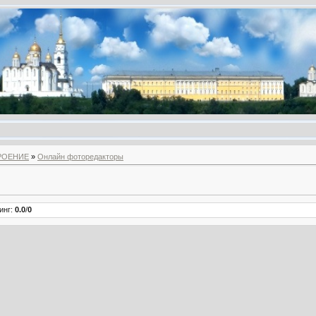
РОЕНИЕ
»
Онлайн фоторедакторы
инг
:
0.0
/
0