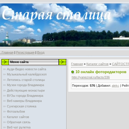
..Главная
|
Регистрация
|
Вход
Меню сайта
Главная
»
Каталог сайтов
»
САЙТОСТ
Ауди-Видео новости сайта
10 онлайн фоторедакторов
Музыкальный калейдоскоп
http://yaneznal.ru/facts/336
Летопись старой столицы
Музеи города Владимира
Переходов
:
576
|
Добавил
:
alekc
|
Рейт
Действующие монастыри
ВУЗы города Владимира
Веб камеры Владимира
Сунгирская стоянка
Фотоальбом
Каталог сайтов
Обратная связь
Веб чат рулетка