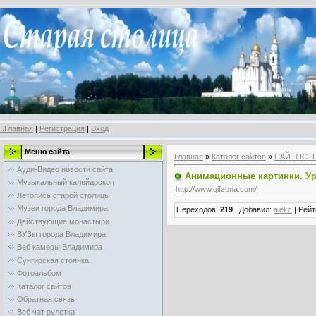
..Главная
|
Регистрация
|
Вход
Меню сайта
Главная
»
Каталог сайтов
»
САЙТОСТ
Ауди-Видео новости сайта
Анимационные картинки. Ур
Музыкальный калейдоскоп
http://www.gifzona.com/
Летопись старой столицы
Музеи города Владимира
Переходов
:
219
|
Добавил
:
alekc
|
Рейт
Действующие монастыри
ВУЗы города Владимира
Веб камеры Владимира
Сунгирская стоянка
Фотоальбом
Каталог сайтов
Обратная связь
Веб чат рулетка