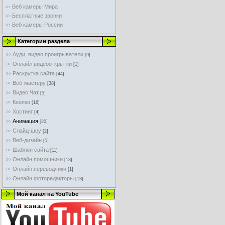
Веб камеры Мира
Бесплатные звонки
Веб камеры России
Категории раздела
Ауди, видео проигрыватели
[9]
Онлайл видеооткрытки
[1]
Раскрутка сайта
[44]
Веб-мастеру
[38]
Видео Чат
[5]
Кнопки
[16]
Хостинг
[4]
Анимация
[20]
Слайд-шоу
[2]
Веб-дизайн
[5]
Шаблон сайта
[11]
Онлайн помощники
[13]
Онлайн переводчики
[1]
Онлайн фоторедакторы
[13]
Мой канал на YouTube