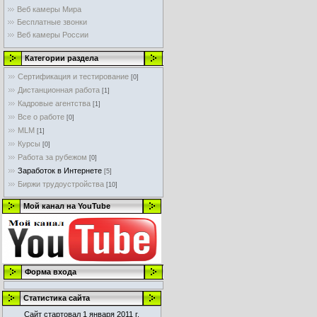
Веб камеры Мира
Бесплатные звонки
Веб камеры России
Категории раздела
Сертификация и тестирование
[0]
Дистанционная работа
[1]
Кадровые агентства
[1]
Все о работе
[0]
MLM
[1]
Курсы
[0]
Работа за рубежом
[0]
Заработок в Интернете
[5]
Биржи трудоустройства
[10]
Мой канал на YouTube
Форма входа
Статистика сайта
Сайт стартовал 1 января 2011 г.