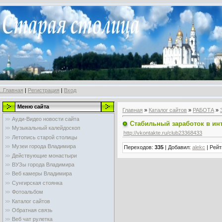
..Главная
|
Регистрация
|
Вход
Меню сайта
Главная
»
Каталог сайтов
»
РАБОТА
»
Ауди-Видео новости сайта
Стабильный заработок в ин
Музыкальный калейдоскоп
http://vkontakte.ru/club23368433
Летопись старой столицы
Музеи города Владимира
Переходов
:
335
|
Добавил
:
alekc
|
Рейт
Действующие монастыри
ВУЗы города Владимира
Веб камеры Владимира
Сунгирская стоянка
Фотоальбом
Каталог сайтов
Обратная связь
Веб чат рулетка