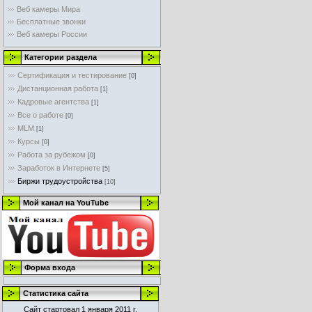
Веб камеры Мира
Бесплатные звонки
Веб камеры России
Категории раздела
Сертификация и тестирование
[0]
Дистанционная работа
[1]
Кадровые агентства
[1]
Все о работе
[0]
MLM
[1]
Курсы
[0]
Работа за рубежом
[0]
Заработок в Интернете
[5]
Биржи трудоустройства
[10]
Мой канал на YouTube
Форма входа
Статистика сайта
Сайт стартовал 1 января 2011 г.