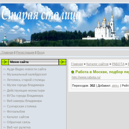
..Главная
|
Регистрация
|
Вход
Меню сайта
Главная
»
Каталог сайтов
»
РАБОТА
»
Ауди-Видео новости сайта
Работа в Москве, подбор пе
Музыкальный калейдоскоп
http://www.rabota.ru/
Летопись старой столицы
Музеи города Владимира
Переходов
:
302
|
Добавил
:
alekc
|
Рейт
Действующие монастыри
ВУЗы города Владимира
Веб камеры Владимира
Сунгирская стоянка
Фотоальбом
Каталог сайтов
Обратная связь
Веб чат рулетка