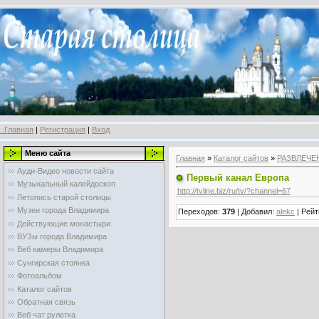
..Главная
|
Регистрация
|
Вход
Меню сайта
Главная
»
Каталог сайтов
»
РАЗВЛЕЧЕ
Ауди-Видео новости сайта
Первый канал Европа
Музыкальный калейдоскоп
http://tvline.biz/ru/tv/?channel=67
Летопись старой столицы
Музеи города Владимира
Переходов
:
379
|
Добавил
:
alekc
|
Рейт
Действующие монастыри
ВУЗы города Владимира
Веб камеры Владимира
Сунгирская стоянка
Фотоальбом
Каталог сайтов
Обратная связь
Веб чат рулетка