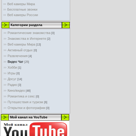
Веб камеры Мира
Бесплатные звонки
Веб камеры России
Категории раздела
Романтические знакомства
[0]
Знакомства в Интернете
[2]
Веб камеры Мира
[13]
Активный отдых
[0]
Развлечения
[4]
Видео Чат
[25]
Хобби
[1]
Игры
[0]
Досуг
[14]
Радио
[3]
Кино/видео
[46]
Романтика и секс
[0]
Путешествия и туризм
[6]
Открытки и фотографии
[0]
Мой канал на YouTube