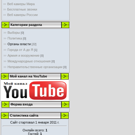
Веб камеры Мира
Бесплатные звонки
Веб камеры России
Категории раздела
Выборы
[0]
Политика
[0]
Органы власти
[22]
Города от А до Я
[1]
Армия и вооружение
[0]
Международные отношения
[0]
Неправительственные организации
[0]
Мой канал на YouTube
Форма входа
Статистика сайта
Сайт стартовал 1 января 2011 г.
Онлайн всего:
1
Гостей:
1