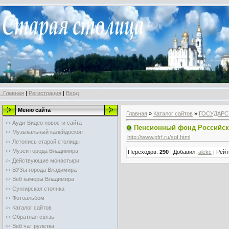
..Главная
|
Регистрация
|
Вход
Меню сайта
Главная
»
Каталог сайтов
»
ГОСУДАРС
Ауди-Видео новости сайта
Пенсионный фонд Российск
Музыкальный калейдоскоп
http://www.pfrf.ru/sof.html
Летопись старой столицы
Музеи города Владимира
Переходов
:
290
|
Добавил
:
alekc
|
Рейт
Действующие монастыри
ВУЗы города Владимира
Веб камеры Владимира
Сунгирская стоянка
Фотоальбом
Каталог сайтов
Обратная связь
Веб чат рулетка