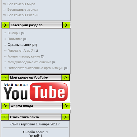
Веб камеры Мира
Бесплатные звонки
Веб камеры России
Категории раздела
Выборы
[0]
Политика
[0]
Органы власти
[22]
Города от А до Я
[1]
Армия и вооружение
[0]
Международные отношения
[0]
Неправительственные организации
[0]
Мой канал на YouTube
Форма входа
Статистика сайта
Сайт стартовал 1 января 2011 г.
Онлайн всего:
1
Гостей:
1