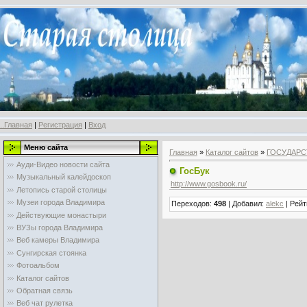
..Главная
|
Регистрация
|
Вход
Меню сайта
Главная
»
Каталог сайтов
»
ГОСУДАРС
Ауди-Видео новости сайта
ГосБук
Музыкальный калейдоскоп
http://www.gosbook.ru/
Летопись старой столицы
Музеи города Владимира
Переходов
:
498
|
Добавил
:
alekc
|
Рейт
Действующие монастыри
ВУЗы города Владимира
Веб камеры Владимира
Сунгирская стоянка
Фотоальбом
Каталог сайтов
Обратная связь
Веб чат рулетка