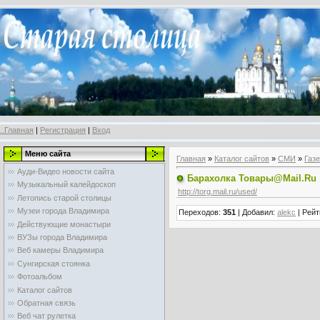
..Главная
|
Регистрация
|
Вход
Меню сайта
Главная
»
Каталог сайтов
»
СМИ
»
Газ
Ауди-Видео новости сайта
Барахолка Товары@Mail.Ru
Музыкальный калейдоскоп
http://torg.mail.ru/used/
Летопись старой столицы
Музеи города Владимира
Переходов
:
351
|
Добавил
:
alekc
|
Рейт
Действующие монастыри
ВУЗы города Владимира
Веб камеры Владимира
Сунгирская стоянка
Фотоальбом
Каталог сайтов
Обратная связь
Веб чат рулетка