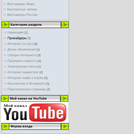
Веб камеры Мира
Бесплатные звонки
Веб камеры России
Категории раздела
Навигация
[1]
Провайдеры
[5]
Интернет-услуги
[8]
Доски объявлений
[1]
Обзоры Интернета
[0]
Проверка скорости
[4]
Электронная почта
[1]
Интернет-маркетинг
[0]
Интернет кафе и клубы
[0]
Бесплатное в Интернете
[5]
Персональные страницы
[3]
Мой канал на YouTube
Форма входа