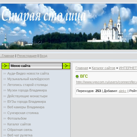
..Главная
|
Регистрация
|
Вход
Меню сайта
Главная
»
Каталог сайтов
»
ИНТЕРНЕТ
Ауди-Видео новости сайта
ВГС
Музыкальный калейдоскоп
http://www.vgscom.ru/users/connect/list
Летопись старой столицы
Музеи города Владимира
Переходов
:
253
|
Добавил
:
alekc
|
Рейт
Действующие монастыри
ВУЗы города Владимира
Веб камеры Владимира
Сунгирская стоянка
Фотоальбом
Каталог сайтов
Обратная связь
Веб чат рулетка